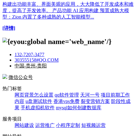
构建出功能丰富、界面美观的应用，大大降低了开发成本和难
度，提高了开发效率。 产品功能 AI 应用构建 预置成熟大模
型：Zion 内置了多种成熟的人工智能模型...
[详情]
132-7207-3477
303555158#QQ.COM
中国-贵州-贵阳
微信公众号
热门标签
网页背景怎么设置
qq软件管理
天河一号
项目前期工作
内容
u盘测试软件
香港vps免费
裂变营销方案
阶段性成
果
手机虚拟机软件
mysql如何创建数据库
服务项目
网站建设
运营推广
小程序定制
短视频运营