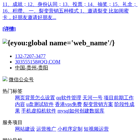
11、成就；12、身份认同；13、投票；14、抽奖；15、礼盒；
16、积攒。 一、裂变营销五种模式 1、邀请裂变 比如闺蜜
卡，好朋友邀请好朋友...
[详情]
132-7207-3477
303555158#QQ.COM
中国-贵州-贵阳
微信公众号
热门标签
网页背景怎么设置
qq软件管理
天河一号
项目前期工作
内容
u盘测试软件
香港vps免费
裂变营销方案
阶段性成
果
手机虚拟机软件
mysql如何创建数据库
服务项目
网站建设
运营推广
小程序定制
短视频运营