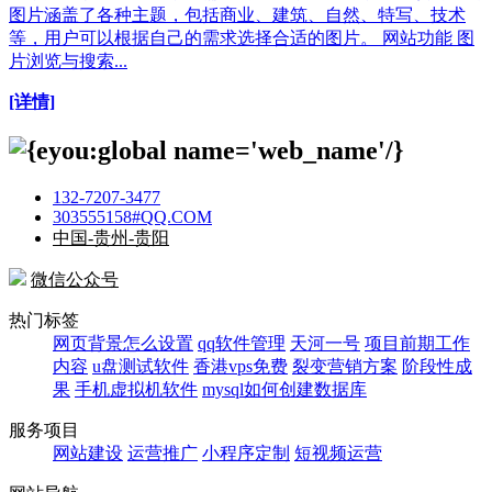
图片涵盖了各种主题，包括商业、建筑、自然、特写、技术
等，用户可以根据自己的需求选择合适的图片。 网站功能 图
片浏览与搜索...
[详情]
132-7207-3477
303555158#QQ.COM
中国-贵州-贵阳
微信公众号
热门标签
网页背景怎么设置
qq软件管理
天河一号
项目前期工作
内容
u盘测试软件
香港vps免费
裂变营销方案
阶段性成
果
手机虚拟机软件
mysql如何创建数据库
服务项目
网站建设
运营推广
小程序定制
短视频运营