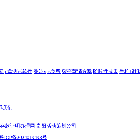
容
u盘测试软件
香港vps免费
裂变营销方案
阶段性成果
手机虚拟
系我们
存款证明办理网
贵阳活动策划公司
黔ICP备2024019498号