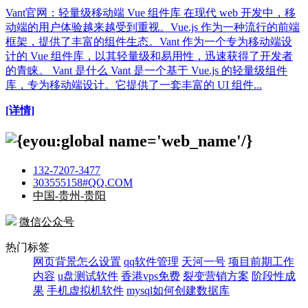
Vant官网：轻量级移动端 Vue 组件库 在现代 web 开发中，移
动端的用户体验越来越受到重视。Vue.js 作为一种流行的前端
框架，提供了丰富的组件生态。Vant 作为一个专为移动端设
计的 Vue 组件库，以其轻量级和易用性，迅速获得了开发者
的青睐。 Vant 是什么 Vant 是一个基于 Vue.js 的轻量级组件
库，专为移动端设计。它提供了一套丰富的 UI 组件...
[详情]
132-7207-3477
303555158#QQ.COM
中国-贵州-贵阳
微信公众号
热门标签
网页背景怎么设置
qq软件管理
天河一号
项目前期工作
内容
u盘测试软件
香港vps免费
裂变营销方案
阶段性成
果
手机虚拟机软件
mysql如何创建数据库