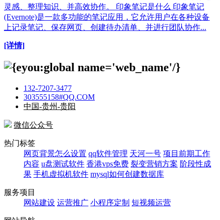
灵感、整理知识、并高效协作。 印象笔记是什么 印象笔记
(Evernote)是一款多功能的笔记应用，它允许用户在各种设备
上记录笔记、保存网页、创建待办清单、并进行团队协作...
[详情]
132-7207-3477
303555158#QQ.COM
中国-贵州-贵阳
微信公众号
热门标签
网页背景怎么设置
qq软件管理
天河一号
项目前期工作
内容
u盘测试软件
香港vps免费
裂变营销方案
阶段性成
果
手机虚拟机软件
mysql如何创建数据库
服务项目
网站建设
运营推广
小程序定制
短视频运营