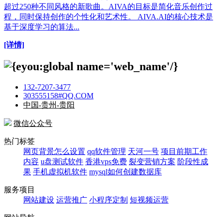
超过250种不同风格的新歌曲。AIVA的目标是简化音乐创作过
程，同时保持创作的个性化和艺术性。 AIVA.AI的核心技术是
基于深度学习的算法...
[详情]
132-7207-3477
303555158#QQ.COM
中国-贵州-贵阳
微信公众号
热门标签
网页背景怎么设置
qq软件管理
天河一号
项目前期工作
内容
u盘测试软件
香港vps免费
裂变营销方案
阶段性成
果
手机虚拟机软件
mysql如何创建数据库
服务项目
网站建设
运营推广
小程序定制
短视频运营