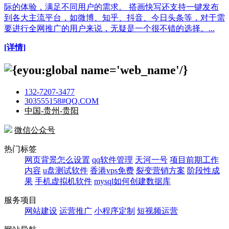
际的体验，满足不同用户的需求。 搭画快写还支持一键发布
到各大主流平台，如微博、知乎、抖音、今日头条等，对于需
要进行全网推广的用户来说，无疑是一个很不错的选择。...
[详情]
132-7207-3477
303555158#QQ.COM
中国-贵州-贵阳
微信公众号
热门标签
网页背景怎么设置
qq软件管理
天河一号
项目前期工作
内容
u盘测试软件
香港vps免费
裂变营销方案
阶段性成
果
手机虚拟机软件
mysql如何创建数据库
服务项目
网站建设
运营推广
小程序定制
短视频运营