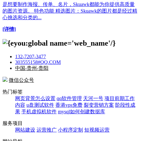
是想要制作海报、传单、名片，Skuawk都能为你提供高质量
的图片资源。 特色功能 精选图片：Skuawk的图片都是经过精
心挑选和分类的...
[详情]
132-7207-3477
303555158#QQ.COM
中国-贵州-贵阳
微信公众号
热门标签
网页背景怎么设置
qq软件管理
天河一号
项目前期工作
内容
u盘测试软件
香港vps免费
裂变营销方案
阶段性成
果
手机虚拟机软件
mysql如何创建数据库
服务项目
网站建设
运营推广
小程序定制
短视频运营