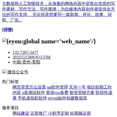
大数据和人工智能技术，从海量的网络内容中提取出优质的写
作素材、写作方法、写作规律，为自媒体内容创作者提供全方
位的写作支持。 无论你是想要写一篇新闻、评论、故事、诗
歌、广告...
[详情]
132-7207-3477
303555158#QQ.COM
中国-贵州-贵阳
微信公众号
热门标签
网页背景怎么设置
qq软件管理
天河一号
项目前期工作
内容
u盘测试软件
香港vps免费
裂变营销方案
阶段性成
果
手机虚拟机软件
mysql如何创建数据库
服务项目
网站建设
运营推广
小程序定制
短视频运营