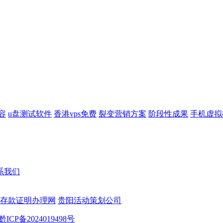
容
u盘测试软件
香港vps免费
裂变营销方案
阶段性成果
手机虚拟
系我们
存款证明办理网
贵阳活动策划公司
黔ICP备2024019498号