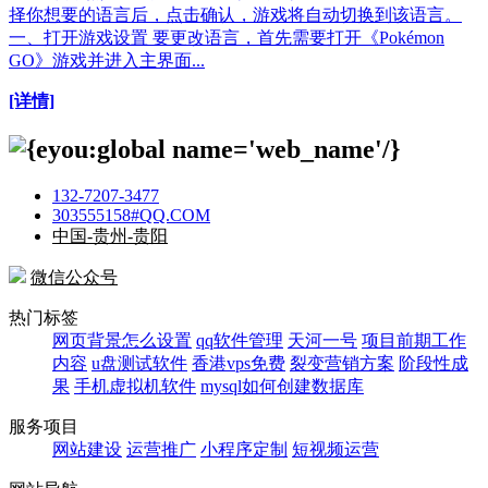
择你想要的语言后，点击确认，游戏将自动切换到该语言。
一、打开游戏设置 要更改语言，首先需要打开《Pokémon
GO》游戏并进入主界面...
[详情]
132-7207-3477
303555158#QQ.COM
中国-贵州-贵阳
微信公众号
热门标签
网页背景怎么设置
qq软件管理
天河一号
项目前期工作
内容
u盘测试软件
香港vps免费
裂变营销方案
阶段性成
果
手机虚拟机软件
mysql如何创建数据库
服务项目
网站建设
运营推广
小程序定制
短视频运营