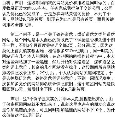
百科，声明：这段期间内我的网站竞价和排名是同时做的，百
度收录正常大约800左右。任务完成我把单子交给公司，公司
认为优化已经完成了，于是放弃网站关键词竞价，不到半个
月，网站被K只剩首页，到现在为止也是只有首页，而且关键
词排名全部飞掉。
第二个例子，是一个关于铁路道岔，煤矿道岔之类的道岔
网站，这个网站是本人自己的所以做了下试验是否和先进个例
子一样，不到2个月百度关键词全部2页，部分词1页，因为这
类词上首页确实狠困难，相信很多SEOer也明白，同一时期的
网站还有几个本人的网站，在这些网站的操作过程当中，本人
对这些网站加了一些黑连，然后开始对铁路道岔、煤矿道岔之
类的词上竞价，其余的几个网站没有操作，这段期间所有网站
排名快照收录正常，2个月后，个人认为网站关键词稳定，于
是去掉煤矿道岔、铁路道岔等词的竞价，不到一周情况发生，
没参加多竞价的网站排名收录快照依旧，这个道岔网站先是快
照回荡15天，然后排名下降，好被K只剩首页。
声明：这2个例子是真实的并非本人刻意捏造出来的，由
于保密原因网站就不发出来了，说道这里也许有的朋友会说这
是你加黑链的原因，可是同时期加黑连的网站不下10个，为什
么偏偏这个出现问题?