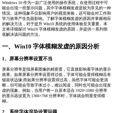
Windows 10 作为一款广泛使用的操作系统，在使用过程中可
能会出现一些显示问题，其中字体模糊发虚是较为常见的一种
情况。这种现象不仅影响用户的视觉体验，还可能会对工作和
学习效率产生负面影响。了解字体模糊发虚的原因并掌握相应
的解决方法，对于提升 Win10 系统的使用体验至关重要。本
文将详细探讨 Win10 字体模糊发虚的原因，并提供一系列彻
底解决该问题的方法。
一、Win10 字体模糊发虚的原因分析
1、屏幕分辨率设置不当
屏幕分辨率是指屏幕图像的精密度，它直接影响着字体的显示
效果。如果屏幕分辨率设置得过低，字体可能会显得模糊且有
锯齿状边缘;而如果分辨率设置得过高，虽然字体可能会更清
晰，但可能会导致字体过小，难以阅读，同时也可能会出现发
虚的现象。例如，当用户将一台原本适合 1920×1080 分辨率
的显示器设置为 1366×768 分辨率时，字体就会明显变得模
糊。
2、系统字体渲染设置问题