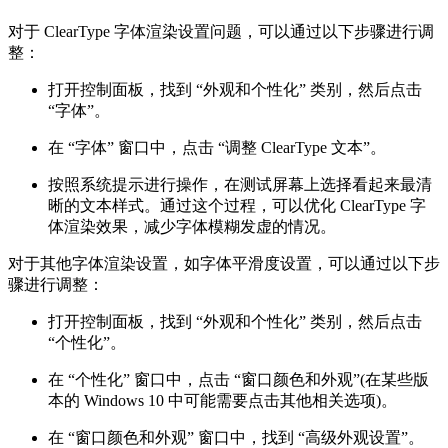
对于 ClearType 字体渲染设置问题，可以通过以下步骤进行调
整：
打开控制面板，找到 “外观和个性化” 类别，然后点击
“字体”。
在 “字体” 窗口中，点击 “调整 ClearType 文本”。
按照系统提示进行操作，在测试屏幕上选择看起来最清
晰的文本样式。通过这个过程，可以优化 ClearType 字
体渲染效果，减少字体模糊发虚的情况。
对于其他字体渲染设置，如字体平滑度设置，可以通过以下步
骤进行调整：
打开控制面板，找到 “外观和个性化” 类别，然后点击
“个性化”。
在 “个性化” 窗口中，点击 “窗口颜色和外观”(在某些版
本的 Windows 10 中可能需要点击其他相关选项)。
在 “窗口颜色和外观” 窗口中，找到 “高级外观设置”。