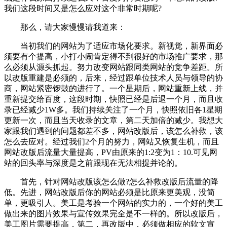
我们这段时间又是怎么应对这个非常时期呢?
那么，请大家慢慢请我道来：
当初我们的网站为了适应市场化要求。新视觉，新界面必
须要有个提高，小打小闹肯定得不到很好的市场推广要求，那
么必须从源头抓起。努力改变网站跟同类网站的竞争差距。所
以改版重建是必须的，后来，经过跟单位技术人员与领导的协
商，网站紧密锣鼓的进行了。一个星期后，网站重新上线，并
重新提交给百度，这段时期，快照已经是后退一个月，而且收
录已经减少1W多。我们持续关注了一个月，快照依旧各1星期
更新一次，而且当天收录的文章，第二天加倍的减少。我想大
家跟我们遇到的问题都差不多，网站改版后，该怎么补救，该
怎么去应对。经过我们2个月的努力，网站又恢复生机，而且
网站改版后流量大量提高，PV由原来的1:2变为1：10.可见网
站的回头率与深度是之前跟现在无法相提并论的。
首先，针对网站改版该怎么做?怎么补救改版后流量的降
低。先进，网站改版后你的网站必须是比原来更美观，没简
单，更吸引人。美工是考验一个网站的实力的，一个好的美工
做出来的图片效果与宣传效果完全是不一样的。所以改版后，
美工图片需要提高，第二，再改版中，必须做相应的软文宣