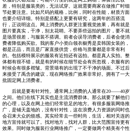
差，特别是服装类的，无法试穿。这就需要商家在做推广时细
节处要注意。比如尺码的规格，比例，同时在性能，材质方面
也要介绍详细。特别是搭配上更要有研究，这两年的百搭流
行，正说明这点。网上消费的人群更注重视觉效果，再有就是
图片要真实，干净，别太花哨。不要弄些远拍的图片，要不就
是场景很差，与服装不搭调。前者会误导消费者，后者会使消
费者降低购买欲。我的客户小资白领衣橱秀是卖韩国女装的，
都是正品，而且是厂家直接供货，价格与质量都是非常有利
的。包括模特展示的服装有近拍还有远拍。都是真人实拍。整
体都有很不错，就是有的时候在细节处会有所忽视，衣服有的
时候会有很多褶皱。背景墙有的出现了不干净的场面。不过后
来接受了禹含的建议，现在网络推广效果非常好。拥有了一大
批固定网上消费者。
后就是要有针对性。通常网上消费的人通常在20――40岁
之间。他们在线下其实也是主流消费群体。那么就要了解他们
的心理，以及在网上他们经常驻足的地方。有很多服装网络推
广，是铺天盖地的，没有针对性，这在浪费人力资源的同时也
会召来大众的烦感。其实经常去一些时尚，生活，相对关连的
地方宣传就可以了。找对地方，找对人群，比大范围宣传更有
效果。同时做为服装行业网络推广，一定要做两个精美有个性