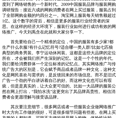
度到了网络销售的一个新时代。2009中国服装品牌与服装网购
调研报告：接近六成的网购消费者在网上买过服装，服装占到
了全部网购金额的约四分之一。淘宝网上服装每天销售额超过
1亿。这个数字的背后，相信是更多的服装行业经营者的深
思。在这样的经济大环境下，服装行业如何进行成功有效的网
络推广。今天刘禹含在此就和大家分享一下。
首先要给自己一个精准的定位，中国的服装有多少家?都
生产什么衣服?有什么记忆符号?适合哪一类人群?比如七匹狼
典型的商务男装。李宁运动休闲装。这都是这些大品牌的定位
所在，才会被我们所产生深刻的记忆。这是一个个性的年代。
我们要给消费群体一个定位标准的记忆点。其实网络推广与传
统广告大的区别是，它会赋予商品或者品牌一种文化，这种文
化是网民喜欢与需求的，是反馈回来的市场信息。而不是旧式
广告一个劲的平白讲诉着自己的好。而这种文化也可以有瑕
疵，但是是真实的，让大众更可信的。比如一大品牌的服装公
然在网上打出，“我怕水洗”这更突出了其品牌高贵性。相信消
费者会更愿理解与接受该品牌。
其次要注意细节，很多网店或者一些服装企业做网络推广
时大方向工作做的很好，可是很多细节问题有些差。在网上买
衣服的人都知道，可能不方便的就是网上购物，体验性比较