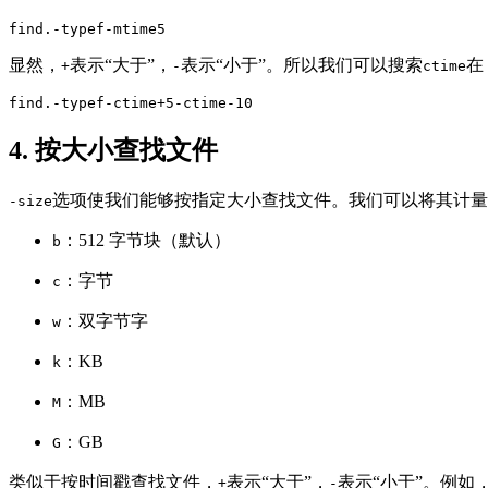
find.-typef-mtime5
显然，
表示“大于”，
表示“小于”。所以我们可以搜索
在
+
-
ctime
find.-typef-ctime+5-ctime-10
4. 按大小查找文件
选项使我们能够按指定大小查找文件。我们可以将其计量
-size
：512 字节块（默认）
b
：字节
c
：双字节字
w
：KB
k
：MB
M
：GB
G
类似于按时间戳查找文件，
表示“大于”，
表示“小于”。例如，要
+
-