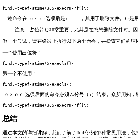
find.-typef-atime+365-execrm-rf{}\;
上述命令在
选项后是
，其用于删除文件。
是
-ｅｘｅｃ
rm -rf
{}
注意：占位符
非常重要，尤其是在您想删除文件时。因为
{}
做一个尝试，请在终端上执行以下两个命令，并检查它们的结
一个使用占位符：
find.-typef-atime+5-execls{}\;
另一个不使用：
find.-typef-atime+5-execls\;
-ｅｘｅｃ 选项后面的命令必须以
分号
（
）结束。众所周知，
;
find.-typef-atime+365-execrm-rf{}\;
总结
通过本文的详细讲解，我们了解了find命令的7种常见用法，包