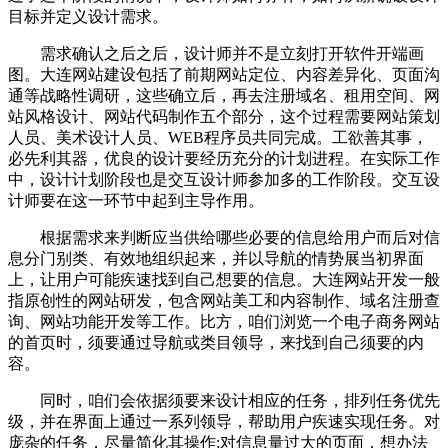
目标并定义设计需求。
需求确认之后之后，设计师并不是立刻打开软件开端画
图。大连网站建设包括了前期网站定位、内容差异化、页面沟
通等战略性调研，这些确立后，再去注册域名、租用空间、网
站风格设计、网站代码制作五个部分，这个过程需要网站策划
人员、美术设计人员、WEB程序员共同完成。工欲善其事，
必先利其器，优良的设计要经历充分的计划进程。在实际工作
中，设计计划阶段也是交互设计师参加多的工作阶段。交互设
计师要在这一环节中起到主导作用。
根据需求来判断应当供给哪些必要的信息给用户而后对信
息分门别类、有效地组织起来，并以导航的情势展当初界面
上，让用户可能疾速找到自己想要的信息。大连网站开发一般
指原创性的网站研发，包含网站美工和内容制作、域名注册查
询、网站功能开发等工作。比方，咱们浏览一个电子商务网站
的首页时，须要通过导航或类目领导，来找到自己须要的内
容。
同时，咱们会依据须要来设计相应的任务，排列任务优先
级，并在界面上通过一系列领导，帮助用户疾速实现任务。对
庞杂的任务，尽量简化其操作;对信息量过大的页面，想办法