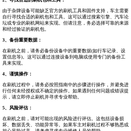
由于杂牌设备可能缺乏官方的刷机工具和固件支持，车主需要
自行寻找合适的刷机包和工具。这可以通过搜索引擎、汽车论
坛或专业的刷机网站来实现。但请注意，务必选择可靠的来源
和经过验证的刷机包。
3、备份重要数据：
在刷机之前，请务必备份设备中的重要数据(如行车记录、设
置信息等)。这可以通过连接设备到电脑或使用专门的备份工
具来实现。
4、谨慎操作：
在刷机过程中，请务必按照指南中的步骤进行操作，并避免进
行任何未经授权或不确定的操作。如果遇到任何问题或错误提
示，请立即停止刷机并寻求专业帮助。
5、风险评估：
在刷机之前，请对可能出现的风险进行评估。这包括设备损
坏、数据丢失、功能异常等。如果车主对刷机过程不够熟悉或
担心风险过高，请考虑寻求专业维修人员的帮助。