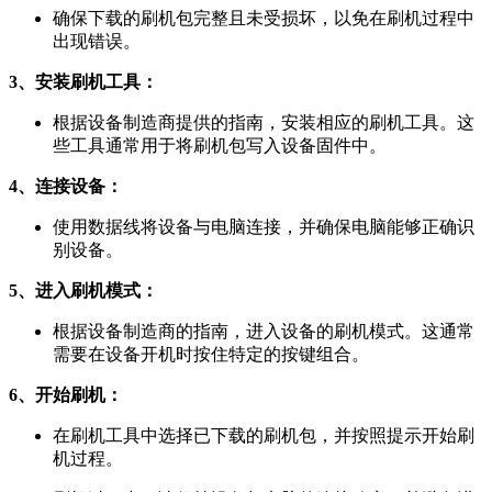
确保下载的刷机包完整且未受损坏，以免在刷机过程中
出现错误。
3、安装刷机工具：
根据设备制造商提供的指南，安装相应的刷机工具。这
些工具通常用于将刷机包写入设备固件中。
4、连接设备：
使用数据线将设备与电脑连接，并确保电脑能够正确识
别设备。
5、进入刷机模式：
根据设备制造商的指南，进入设备的刷机模式。这通常
需要在设备开机时按住特定的按键组合。
6、开始刷机：
在刷机工具中选择已下载的刷机包，并按照提示开始刷
机过程。