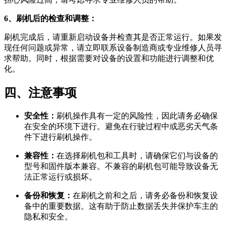
6、刷机后的检查和调整：
刷机完成后，请重新启动设备并检查其是否正常运行。如果发
现任何问题或异常，请立即联系设备制造商或专业维修人员寻
求帮助。同时，根据需要对设备的设置和功能进行调整和优
化。
四、注意事项
安全性：
刷机操作具有一定的风险性，因此请务必确保
在安全的环境下进行。避免在行驶过程中或恶劣天气条
件下进行刷机操作。
兼容性：
在选择刷机包和工具时，请确保它们与设备的
型号和固件版本兼容。不兼容的刷机包可能导致设备无
法正常运行或损坏。
备份和恢复：
在刷机之前和之后，请务必备份和恢复设
备中的重要数据。这有助于防止数据丢失并保护车主的
隐私和安全。