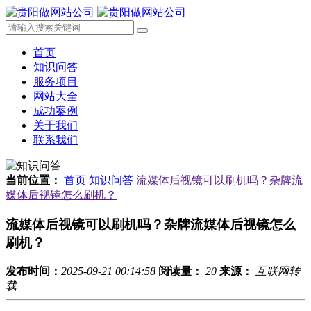
首页
知识问答
服务项目
网站大全
成功案例
关于我们
联系我们
当前位置：
首页
知识问答
流媒体后视镜可以刷机吗？杂牌流
媒体后视镜怎么刷机？
流媒体后视镜可以刷机吗？杂牌流媒体后视镜怎么
刷机？
发布时间：
2025-09-21 00:14:58
阅读量：
20
来源：
互联网转
载