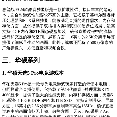
惠普战99 24款酷睿独显版是一款扩展性强、接口丰富的笔记
本，适合对游戏性能要求不高的主播。它搭载了英特尔酷睿标
压处理器和RTX系列独显，能够满足直播的硬件需求。内存和
存储方面，战99提供了双插槽内存和双2280硬盘位拓展，最高
支持64GB内存和8TB固态硬盘加装，确保直播过程中的流畅
运行和充足的存储空间。屏幕方面，16英寸的2.5K分辨率屏幕
提供了细腻且生动的画面。此外，战99还配备了500万像素的
广角摄像头，方便直播和视频会议。
三、华硕系列
1. 华硕天选5 Pro电竞游戏本
华硕天选5 Pro是一款专为电竞游戏玩家打造的笔记本电脑，
但同样适合直播使用。它搭载了第14代酷睿i9处理器和RTX
4060显卡，提供了强大的性能支持。内存和存储方面，天选5
Pro配备了16GB DDR5内存和1TB SSD，支持定制升级。屏幕
方面，16英寸的2.5K分辨率屏幕刷新率高达165Hz，确保直播
过程中的画面流畅无卡顿。散热方面，天选5 Pro采用了Arc
Flow绝尘风扇和五热管散热系统，保证了长时间高性能输出