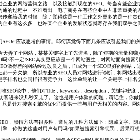
业的网络营销之路，以及接触到现在的SEO。每当有些企业
沟通的过程中，不难看出，电子商务在有些企业中占非常重要的
息传递给我的时候，除了觉得这是一种工作之外更多的是一种责
的企业有这么多，也许某个企业的发展状态就寄存在我们双手之
EOer应该思考的事情。邱衍滨觉得下面几条应该引起我们的
今天弄了个网站，某某关键字上了先进名，除了短期的流量和赚
O吗?不一定!SEO其实更应该是一个网站医生，对网站面向搜
EO做得差的网站经过改良之后，而成为一个SEO良好的网站
上都十分欠缺，所以专业的SEO人员对网站进行诊断，将网站出
键字排名也会同样很有竞争力，这比单纯的让一个关键字上排名
O论中，他们对Title，keywords，description，
访客进来没几秒又走了。这也是用户体验的问题，请记住，你做
，只是针对搜索引擎的优化而提供一些与用户无相关的内容。网站
EO，黑帽方法有很多种，常见的几种方法如下：隐藏文字、隐藏
擎，你做的这些对用户有用吗?如果被搜索引擎惩罚，后果可想而