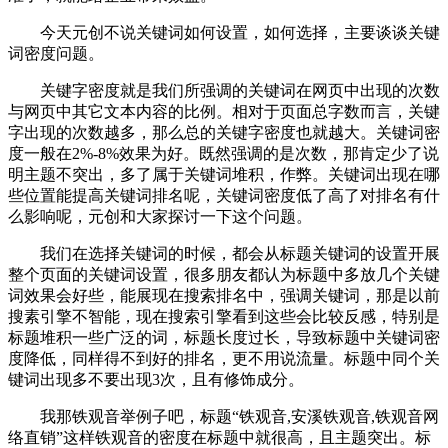
今天元创不说关键词如何设置，如何选择，主要谈谈关键
词密度问题。
关键字密度就是我们所强调的关键词在网页中出现的次数
与网页中其它文本内容的比例。相对于页面总字数而言，关键
字出现的次数越多，那么总的关键字密度也就越大。关键词密
度一般在2%-8%效果为好。既然强调的是次数，那肯定少了说
明主题不突出，多了属于关键词堆积，作弊。关键词出现在哪
些位置能提高关键词排名呢，关键词密度低了高了对排名有什
么影响呢，元创和大家探讨一下这个问题。
我们在选择关键词的时候，都会从标题关键词的设置开展
整个页面的关键词设置，很多朋友都认为标题中多放几个关键
词效果会好些，能展现在搜索排名中，强调关键词，那是以前
搜素引擎不智能，现在搜索引擎看到这些会比较反感，特别是
标题堆积一些广泛的词，标题长度过长，导致标题中关键词密
度降低，同样得不到好的排名，更不用说流量。标题中同个关
键词出现多不要出现3次，且有修饰成分。
我那铁观音举例子吧，标题“铁观音,安溪铁观音,铁观音网
络直销”这样铁观音的密度在标题中就很高，且主题突出。标