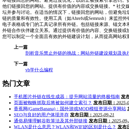
本链接回您的网站。避免过度优化，以防止被搜索引擎惩罚。
他们链接回您的网站。提供有价值的内容或交换链接。* 社交
坛并参与讨论。在适当的情况下，链接回您的网站，但避免垃圾
链的质量和有效性。使用工具（如Ahrefs或Semrush）
电子表格或专门的工具记录所有外链。包括链接来源、锚文本和
外链合作伙伴建立关系。通过提供有价值的内容、交换链接或
您可以制定一个全面且有效的外链建设计划，从而提高网站权
上一篇
剖析音乐禁止外链的挑战：网站外链建设规划及执
下一篇
vb学什么编程
热门文章
手机图片外链在线生成器：提升网站流量的终极指南
发
页面被蜘蛛抓取后将被如何建立索引？
发布日期：
2025-
香蕉网(GameBanana)：国外游戏MOD模组资源分享网站
SEO与良好的用户体现并存
发布日期：
2025-09-21
通俗易懂理解谷歌算法及其外部链接
发布日期：
2025-09-
WLAN是什么意思？WLAN和WIFI的区别是什么？
发布