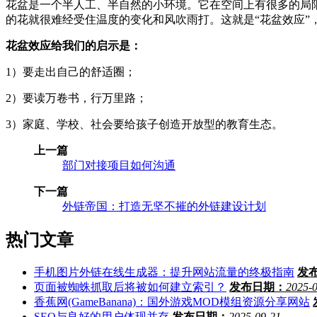
花盆是一个半人工、半自然的小环境。它在空间上有很多的局
的花就很难经受住温度的变化和风吹雨打。这就是“花盆效应”，
花盆效应给我们的启示是：
1）要走出自己的舒适圈；
2）要读万卷书，行万里路；
3）家庭、学校、社会要给孩子创造开放型的教育生态。
上一篇
部门对接项目如何沟通
下一篇
外链帝国：打造无坚不摧的外链建设计划
热门文章
手机图片外链在线生成器：提升网站流量的终极指南
发
页面被蜘蛛抓取后将被如何建立索引？
发布日期：
2025-
香蕉网(GameBanana)：国外游戏MOD模组资源分享网站
SEO与良好的用户体现并存
发布日期：
2025-09-21