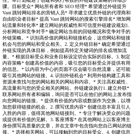
性。本计划概述了创建和执行有效的外链建设策略的详细步
骤。目标受众* 网站所有者和 SEO 经理* 希望通过外链提升
Vant 跳转网站排名的营销人员* 寻求建立优质外链的代理商和
自由职业者目标* 提高 Vant 跳转网站的搜索引擎排名* 增加网
站流量和转化率* 建立网站的权威性和可信度外链建设规划1.
分析网站和竞争对手* 确定网站当前的回链概况和竞争对手的
外链策略。* 识别高价值的网站和链接机会，这些网站和链接
机会与您的网站和受众相关。2. 定义外链目标* 确定希望通过
外链实现的具体目标，例如提高特定关键词的排名或增加流
量。* 根据目标受众和业务目标设定切合实际的目标。3. 制定
内容策略* 创建高价值的内容，吸引您的目标受众并提供有用
的信息。* 以内容为中心的页面不仅会吸引自然流量，还可能
吸引其他网站的链接。4. 识别外链机会* 利用外链构建工具和
资源来查找与您的网站相关的网站和内容。* 关注高权威性、
高流量和与您的受众相关的网站。外链建设执行1. 建立外联*
联系网站所有者和编辑，询问是否可以在他们的网站上发布指
向您网站的链接。* 提供有价值的内容或数据作为交换，以增
加您获得链接的机会。2. 撰写优质内容* 创建信息丰富且引人
入胜的内容，值得其他网站链接到。* 专注于解决受众的问题
或提供有价值的见解。3. 客座博客* 在其他网站上以客座博主
身份撰写高质量的文章，并在文章中包含指向您自己网站的链
接。* 选择相关网站，可以接触到您的目标受众。4. 创建信息