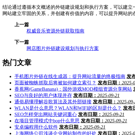
结论通过遵循本文概述的外链建设规划和执行方案，可以建立
网站建立牢固的关系，并创建有价值的内容，可以提升网站的
上一篇
权威音乐资源外链获取指南
下一篇
网店图片外链建设规划与执行方案
热门文章
手机图片外链在线生成器：提升网站流量的终极指南
发
页面被蜘蛛抓取后将被如何建立索引？
发布日期：
2025-
香蕉网(GameBanana)：国外游戏MOD模组资源分享网站
SEO与良好的用户体现并存
发布日期：
2025-09-21
通俗易懂理解谷歌算法及其外部链接
发布日期：
2025-09-
WLAN是什么意思？WLAN和WIFI的区别是什么？
发布
SEO怎样突出网站关键词重心
发布日期：
2025-09-21
在项目管理模式中bop什么意思
发布日期：
2025-09-21
安卓编程用什么软件
发布日期：
2025-09-21
上海网络公司浅谈企业网站制作的好处
发布日期：
2025-