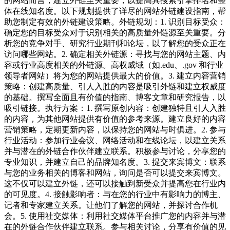
的网站而言，建立外链至关重要，以提高其搜索引擎排名和整
体在线知名度。以下规划提供了详尽的网站外链建设指南，帮
助您制定有效的外链建设策略。外链规划：1. 识别目标受众：
确定您的目标受众对于识别相关的高质量外链源至关重要。分
析您的竞争对手、研究行业期刊和论坛，以了解您的受众正在
访问哪些网站。2. 确定相关外链源：寻找与您的网站主题、内
容或行业高度相关的外链源。高权威域（如.edu、.gov 和行业
领导者网站）将为您的网站提供最大的价值。3. 建立内容营销
策略：创建高质量、引人入胜的内容是吸引外链和建立权威度
的基础。撰写全面且有价值的指南、博客文章和研究报告，以
吸引链接。执行方案：1. 撰写原创内容：创建独特且引人入胜
的内容，为其他网站提供有价值的参考来源。建立良好的内容
营销策略，定期更新内容，以保持您的网站与时俱进。2. 参与
行业活动：参加行业会议、网络活动和在线论坛，以建立关系
并与潜在的外链合作伙伴建立联系。积极参与讨论，分享您的
专业知识，并建立自己的品牌知名度。3. 提交来宾博文：联系
与您的业务相关的博客和网站，询问是否可以提交来宾博文。
这不仅可以建立外链，还可以接触到新受众并提高您在行业内
的可见度。4. 接触影响者：与在您的行业中有影响力的博主、
记者和专家建立关系。让他们了解您的网站，并探讨合作机
会。5. 使用社交媒体：利用社交媒体平台推广您的内容并与潜
在的外链合作伙伴建立联系。参与相关讨论，分享有价值的见