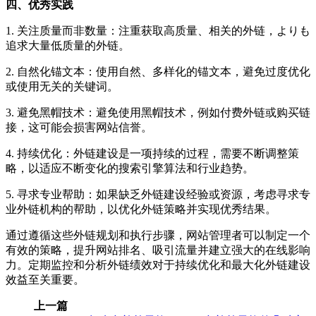
四、优秀实践
1. 关注质量而非数量：注重获取高质量、相关的外链，よりも
追求大量低质量的外链。
2. 自然化锚文本：使用自然、多样化的锚文本，避免过度优化
或使用无关的关键词。
3. 避免黑帽技术：避免使用黑帽技术，例如付费外链或购买链
接，这可能会损害网站信誉。
4. 持续优化：外链建设是一项持续的过程，需要不断调整策
略，以适应不断变化的搜索引擎算法和行业趋势。
5. 寻求专业帮助：如果缺乏外链建设经验或资源，考虑寻求专
业外链机构的帮助，以优化外链策略并实现优秀结果。
通过遵循这些外链规划和执行步骤，网站管理者可以制定一个
有效的策略，提升网站排名、吸引流量并建立强大的在线影响
力。定期监控和分析外链绩效对于持续优化和最大化外链建设
效益至关重要。
上一篇