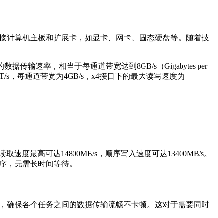
推出。它主要用于连接计算机主板和扩展卡，如显卡、网卡、固态硬盘等。随着技
d）的数据传输速率，相当于每通道带宽达到8GB/s（Gigabytes per
6GT/s，每通道带宽为4GB/s，x4接口下的最大读写速度为
读取速度最高可达14800MB/s，顺序写入速度可达13400MB/s。
程序，无需长时间等待。
请求，确保各个任务之间的数据传输流畅不卡顿。这对于需要同时