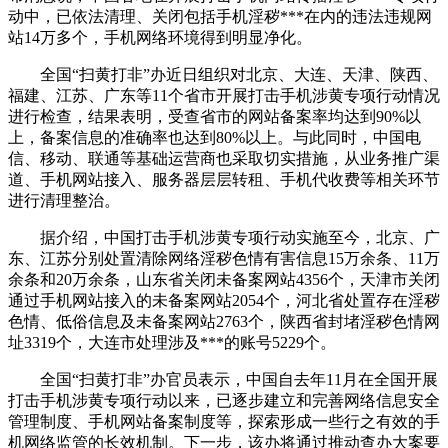
动中，已依法清理、关闭包括手机淫秽***在内的违法违规网
站14万多个，手机网络环境得到明显净化。
全国“扫黄打非”办近日组织对北京、大连、天津、陕西、
福建、江苏、广东等11个省市开展打击手机涉黄专项行动情况
进行检查，结果表明，受查省市的网站备案率均达到90%以
上，备案信息的准确率也达到80%以上。与此同时，中国电
信、移动、联通等基础运营商也采取切实措施，从业务推广渠
道、手机网站接入、服务器层层转租、手机代收费等相关环节
进行清理整治。
据介绍，中国打击手机涉黄专项行动实施至今，北京、广
东、江苏分别处置清除网络淫秽色情有害信息15万余条、11万
余条和20万余条，山东省关闭未备案网站4356个，天津市关闭
通过手机网站接入的未备案网站2054个，河北省处置存在淫秽
色情、低俗信息及未备案网站2763个，陕西省封堵淫秽色情网
址3319个，大连市处理涉及***的账号5229个。
全国“扫黄打非”办官员表示，中国自去年11月在全国开展
打击手机涉黄专项行动以来，已逐步建立和完善网络信息安全
管理制度、手机网站备案制度等，探索形成一些行之有效的手
机网络监管的长效机制。下一步，该办将通过推动查办大案要