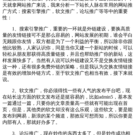
天就拿网站推广来说，我来分析一下站长人脉在常用的网站推
广方式：搜索引擎推广，软文推广，论坛推广等等中的重要
性：
1、搜索引擎推广，重要的一环就是外链建设，要换高质
量的友情链接可不是那么容易的，网站发展的初期，谁会平白
无顾跟你友情，双方都是为了一个利益的平衡，所以除非你跟
他比较熟，人家认识你，同是当你又建一个新站的时候，可以
轻松从朋友那获得高质量链接，并且也帮助推广你的新站，这
样发展快多了。当然有人说可以外链建设又不是交换友情链接
这一种，还有很多免费外链的策略，但是我认为交换友情链接
是有效的增加外链方式，至于软文推广也相当有效，接下来就
说。
2、软文推广，你必须得找一些有人气的发布平台吧，现
在站长这方面的软文发布还是挺容易的，比如admin5，基本发
一篇通过一篇，只要你的文章质量高一些就有可能出现在首
页，但是，其他类的软文却没有这么乐观，这些软文，要是能
发布到网易，新浪的某个频道，那效应可想而知，所以你要是
内部有人，那就好办多了。
3、论坛推广，现在炒作的东西太多了，但是炒作成功相