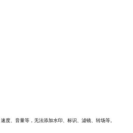
格式、速度、音量等，无法添加水印、标识、滤镜、转场等。