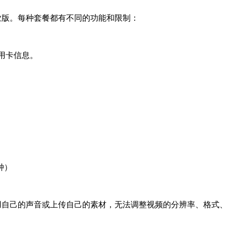
和企业版。每种套餐都有不同的功能和限制：
信用卡信息。
）
钟）
，无法使用自己的声音或上传自己的素材，无法调整视频的分辨率、