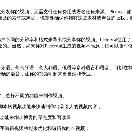
使用或分发你的视频，无需支付任何费用或署名任何来源。Pictory
自己的素材或声音，也需要确保你拥有这些素材或声音的版权，
，选择不同的分辨率和格式来导出或分享你的视频。Pictory.a
。当然，如果你对Pictory.ai生成的视频不满意，也可以随
德语、西班牙语、葡萄牙语、意大利语、俄语等多种语言和语音。可
逼真和流畅的语音，让你的视频听起来更自然和专业。
和需求，选择不同的功能来制作视频。
使用脚本转视频功能来快速制作出吸引人的视频内容；
功能来增加博客的曝光度和阅读量；
字编辑视频功能来优化和编辑你的长视频；