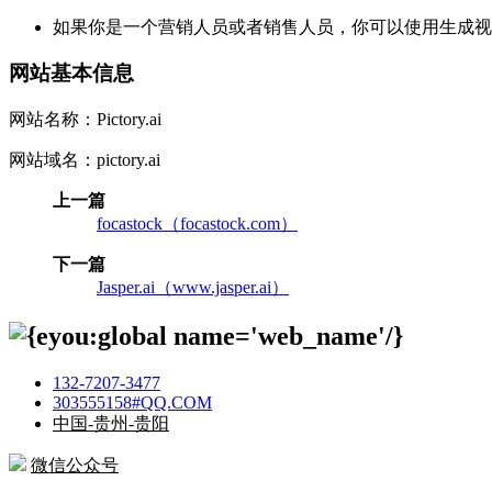
如果你是一个营销人员或者销售人员，你可以使用生成视
网站基本信息
网站名称：Pictory.ai
网站域名：pictory.ai
上一篇
focastock（focastock.com）
下一篇
Jasper.ai（www.jasper.ai）
132-7207-3477
303555158#QQ.COM
中国-贵州-贵阳
微信公众号