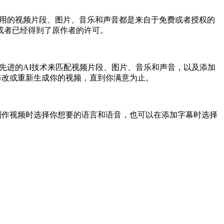
.ai使用的视频片段、图片、音乐和声音都是来自于免费或者授权的
或者已经得到了原作者的许可。
i使用了先进的AI技术来匹配视频片段、图片、音乐和声音，以及添加
时修改或重新生成你的视频，直到你满意为止。
以在制作视频时选择你想要的语言和语音，也可以在添加字幕时选择