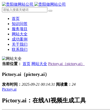
首页
知识问答
服务项目
网站大全
成功案例
关于我们
联系我们
当前位置：
首页
网站大全
Pictory.ai（pictory.ai）
Pictory.ai（pictory.ai）
发布时间：
2025-09-21 00:14:31
阅读量：
24
Pictory.ai
Pictory.ai：在线AI视频生成工具