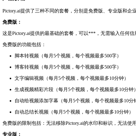
Pictory.ai提供了三种不同的套餐，分别是免费版、专业版
免费版：
这是Pictory.ai提供的最基础的套餐，可以***，无需输入任何
免费版的功能包括：
脚本转视频（每月5个视频，每个视频最多500字）
博客转视频（每月5个视频，每个视频最多500字）
文字编辑视频（每月5个视频，每个视频最多10分钟）
生成视频精彩片段（每月5个视频，每个视频最多10分钟
自动给视频添加字幕（每月5个视频，每个视频最多10分
自动总结长视频（每月5个视频，每个视频最多10分钟）
免费版的限制包括：无法移除Pictory.ai的水印和标识
专业版：