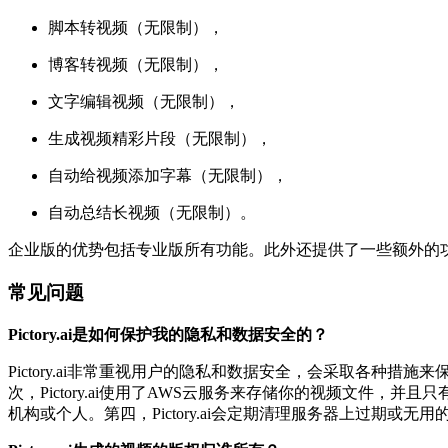
脚本转视频（无限制），
博客转视频（无限制），
文字编辑视频（无限制），
生成视频精彩片段（无限制），
自动给视频添加字幕（无限制），
自动总结长视频（无限制）。
企业版的优势包括专业版所有功能。此外还提供了一些额外的
常见问题
Pictory.ai是如何保护我的隐私和数据安全的？
Pictory.ai非常重视用户的隐私和数据安全，会采取各种措施
次，Pictory.ai使用了AWS云服务来存储你的视频文件，
机构或个人。第四，Pictory.ai会定期清理服务器上过期或